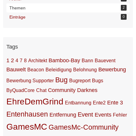
Themen
2
Einträge
0
Tags
1
2
Bamboo-Bay
4
7
8
Architekt
Bann
Bauevent
Bauwelt
Bewerbung
Beacon
Beleidigung
Belohnung
Bug
Bewerbung Supporter
Bugreport
Bugs
Community
Darknes
ByQuadCore
Chat
EhreDemGrind
Ente 3
Entbannung
Ente2
Entenhausen
Event
Entfernung
Events
Fehler
GamesMC
GamesMc-Community