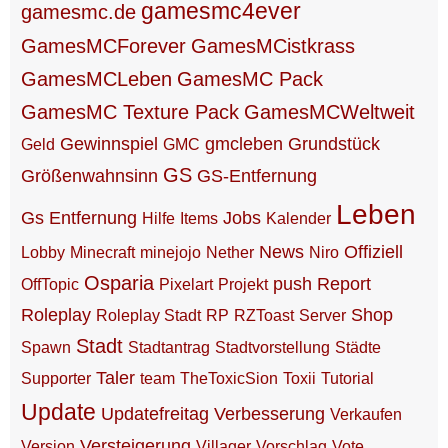
gamesmc4ever
gamesmc.de
GamesMCForever
GamesMCistkrass
GamesMCLeben
GamesMC Pack
GamesMC Texture Pack
GamesMCWeltweit
Gewinnspiel
gmcleben
Grundstück
Geld
GMC
GS
Größenwahnsinn
GS-Entfernung
Leben
Gs Entfernung
Jobs
Hilfe
Items
Kalender
News
Offiziell
Lobby
Minecraft
minejojo
Nether
Niro
Osparia
push
Report
OffTopic
Pixelart
Projekt
Roleplay
Shop
Roleplay Stadt
RP
RZToast
Server
Stadt
Spawn
Stadtantrag
Stadtvorstellung
Städte
Taler
Supporter
team
TheToxicSion
Toxii
Tutorial
Update
Updatefreitag
Verbesserung
Verkaufen
Versteigerung
Version
Villager
Vorschlag
Vote