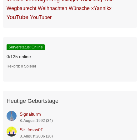
Wegbaurecht
Weihnachten
Wünsche
xYannikx
YouTube
YouTuber
Serverstatus: Online
0/125 online
Rekord: 0 Spieler
Heutige Geburtstage
Signalturm
8. August 1992 (34)
Sir_fasas0F
8. August 2006 (20)