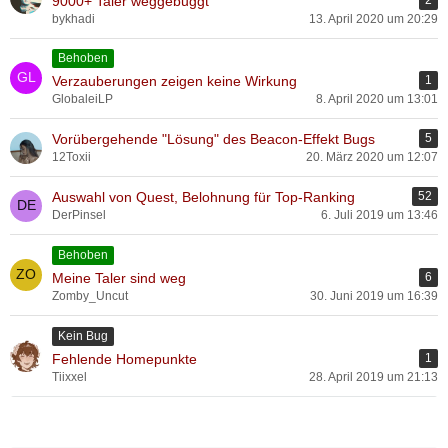
9000+ Taler weggebuggt
bykhadi
13. April 2020 um 20:29
Behoben
Verzauberungen zeigen keine Wirkung
1
GlobaleiLP
8. April 2020 um 13:01
Vorübergehende "Lösung" des Beacon-Effekt Bugs
5
12Toxii
20. März 2020 um 12:07
Auswahl von Quest, Belohnung für Top-Ranking
52
DerPinsel
6. Juli 2019 um 13:46
Behoben
Meine Taler sind weg
6
Zomby_Uncut
30. Juni 2019 um 16:39
Kein Bug
Fehlende Homepunkte
1
Tiixxel
28. April 2019 um 21:13