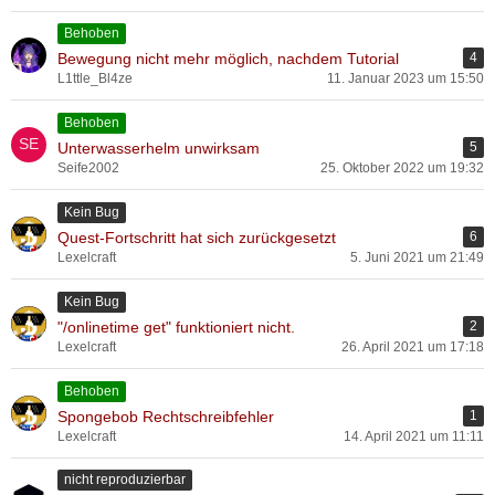
Behoben
Bewegung nicht mehr möglich, nachdem Tutorial
4
L1ttle_Bl4ze
11. Januar 2023 um 15:50
Behoben
Unterwasserhelm unwirksam
5
Seife2002
25. Oktober 2022 um 19:32
Kein Bug
Quest-Fortschritt hat sich zurückgesetzt
6
Lexelcraft
5. Juni 2021 um 21:49
Kein Bug
"/onlinetime get" funktioniert nicht.
2
Lexelcraft
26. April 2021 um 17:18
Behoben
Spongebob Rechtschreibfehler
1
Lexelcraft
14. April 2021 um 11:11
nicht reproduzierbar