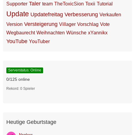
Taler
Supporter
team
TheToxicSion
Toxii
Tutorial
Update
Updatefreitag
Verbesserung
Verkaufen
Versteigerung
Version
Villager
Vorschlag
Vote
Wegbaurecht
Weihnachten
Wünsche
xYannikx
YouTube
YouTuber
Serverstatus: Online
0/125 online
Rekord: 0 Spieler
Heutige Geburtstage
Nrglers