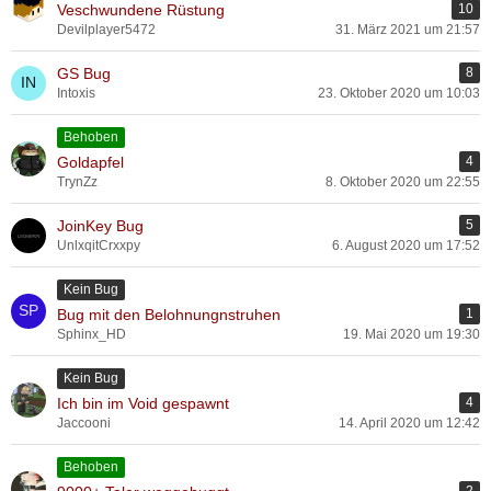
Veschwundene Rüstung
10
Devilplayer5472
31. März 2021 um 21:57
GS Bug
8
Intoxis
23. Oktober 2020 um 10:03
Behoben
Goldapfel
4
TrynZz
8. Oktober 2020 um 22:55
JoinKey Bug
5
UnlxqitCrxxpy
6. August 2020 um 17:52
Kein Bug
Bug mit den Belohnungnstruhen
1
Sphinx_HD
19. Mai 2020 um 19:30
Kein Bug
Ich bin im Void gespawnt
4
Jaccooni
14. April 2020 um 12:42
Behoben
2