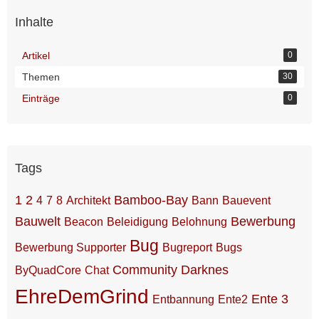
Inhalte
Artikel
0
Themen
30
Einträge
0
Tags
1
2
Bamboo-Bay
4
7
8
Architekt
Bann
Bauevent
Bauwelt
Bewerbung
Beacon
Beleidigung
Belohnung
Bug
Bewerbung Supporter
Bugreport
Bugs
Community
Darknes
ByQuadCore
Chat
EhreDemGrind
Ente 3
Entbannung
Ente2