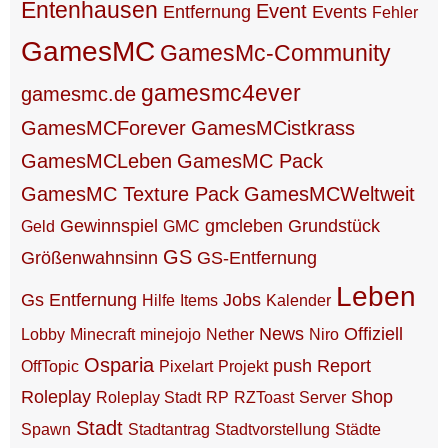
Entenhausen
Event
Entfernung
Events
Fehler
GamesMC
GamesMc-Community
gamesmc4ever
gamesmc.de
GamesMCForever
GamesMCistkrass
GamesMCLeben
GamesMC Pack
GamesMC Texture Pack
GamesMCWeltweit
Gewinnspiel
gmcleben
Grundstück
Geld
GMC
GS
Größenwahnsinn
GS-Entfernung
Leben
Gs Entfernung
Jobs
Hilfe
Items
Kalender
News
Offiziell
Lobby
Minecraft
minejojo
Nether
Niro
Osparia
push
Report
OffTopic
Pixelart
Projekt
Roleplay
Shop
Roleplay Stadt
RP
RZToast
Server
Stadt
Spawn
Stadtantrag
Stadtvorstellung
Städte