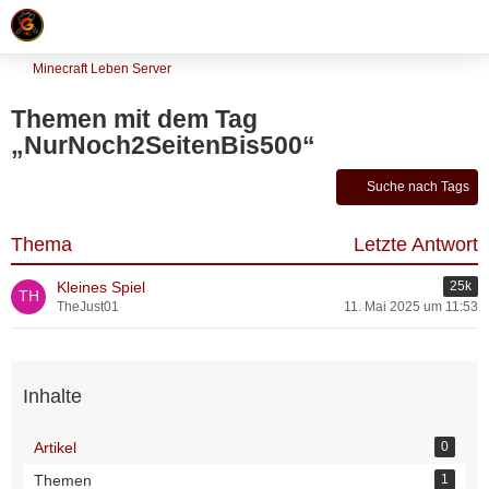
Minecraft Leben Server
Themen mit dem Tag
„NurNoch2SeitenBis500“
Suche nach Tags
Thema
Letzte Antwort
Kleines Spiel
25k
TheJust01
11. Mai 2025 um 11:53
Inhalte
Artikel
0
Themen
1