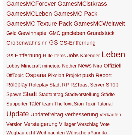
GamesMCForever
GamesMCistkrass
GamesMCLeben
GamesMC Pack
GamesMC Texture Pack
GamesMCWeltweit
Gewinnspiel
gmcleben
Grundstück
Geld
GMC
GS
Größenwahnsinn
GS-Entfernung
Leben
Gs Entfernung
Jobs
Hilfe
Items
Kalender
News
Offiziell
Lobby
Minecraft
minejojo
Nether
Niro
Osparia
push
Report
OffTopic
Pixelart
Projekt
Roleplay
Shop
Roleplay Stadt
RP
RZToast
Server
Stadt
Spawn
Stadtantrag
Stadtvorstellung
Städte
Taler
Supporter
team
TheToxicSion
Toxii
Tutorial
Update
Updatefreitag
Verbesserung
Verkaufen
Versteigerung
Version
Villager
Vorschlag
Vote
Wegbaurecht
Weihnachten
Wünsche
xYannikx