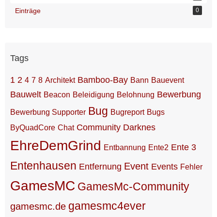
Einträge
0
Tags
1
2
Bamboo-Bay
4
7
8
Architekt
Bann
Bauevent
Bauwelt
Bewerbung
Beacon
Beleidigung
Belohnung
Bug
Bewerbung Supporter
Bugreport
Bugs
Community
Darknes
ByQuadCore
Chat
EhreDemGrind
Ente 3
Entbannung
Ente2
Entenhausen
Event
Entfernung
Events
Fehler
GamesMC
GamesMc-Community
gamesmc4ever
gamesmc.de