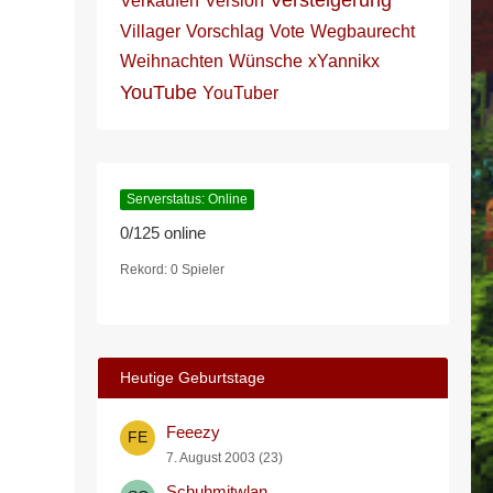
Versteigerung
Verkaufen
Version
Villager
Vorschlag
Vote
Wegbaurecht
Weihnachten
Wünsche
xYannikx
YouTube
YouTuber
Serverstatus: Online
0/125 online
Rekord: 0 Spieler
Heutige Geburtstage
Feeezy
7. August 2003 (23)
Schuhmitwlan