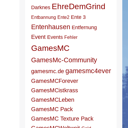
EhreDemGrind
Darknes
Ente 3
Entbannung
Ente2
Entenhausen
Entfernung
Event
Events
Fehler
GamesMC
GamesMc-Community
gamesmc4ever
gamesmc.de
GamesMCForever
GamesMCistkrass
GamesMCLeben
GamesMC Pack
GamesMC Texture Pack