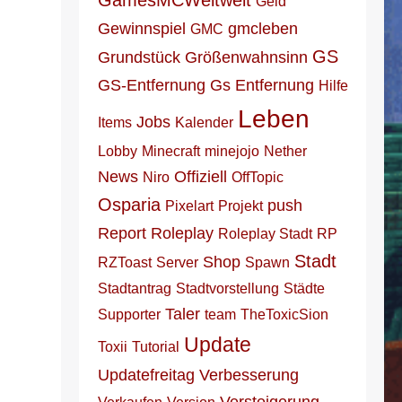
GamesMCWeltweit
Geld
Gewinnspiel
gmcleben
GMC
GS
Grundstück
Größenwahnsinn
GS-Entfernung
Gs Entfernung
Hilfe
Leben
Jobs
Items
Kalender
Lobby
Minecraft
minejojo
Nether
News
Offiziell
Niro
OffTopic
Osparia
push
Pixelart
Projekt
Report
Roleplay
Roleplay Stadt
RP
Stadt
Shop
RZToast
Server
Spawn
Stadtantrag
Stadtvorstellung
Städte
Taler
Supporter
team
TheToxicSion
Update
Toxii
Tutorial
Updatefreitag
Verbesserung