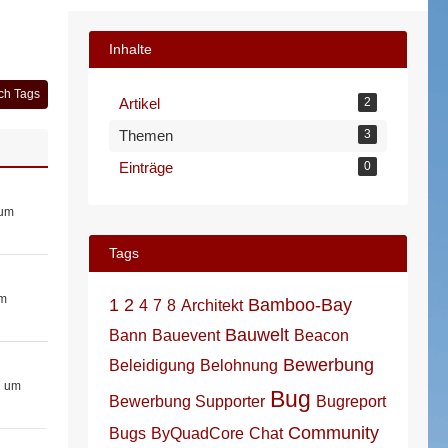
Inhalte
ch Tags
Artikel
2
Themen
3
Einträge
0
 um
Tags
um
1
2
Bamboo-Bay
4
7
8
Architekt
Bauwelt
Bann
Bauevent
Beacon
Bewerbung
Beleidigung
Belohnung
7 um
Bug
Bewerbung Supporter
Bugreport
Community
Bugs
ByQuadCore
Chat