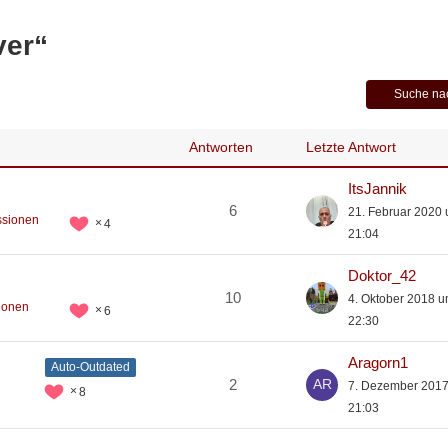
ver“
Suche na
Antworten
Letzte Antwort
ItsJannik
6
21. Februar 2020
ssionen
4
21:04
Doktor_42
10
4. Oktober 2018 
ionen
6
22:30
Aragorn1
Auto-Outdated
2
7. Dezember 201
8
21:03