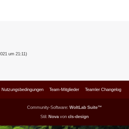
2021 um 21:11
)
Nutzungsbedingungen
Team-Mitglieder
Teamler Changelog
Community-Software:
WoltLab Suite™
Stil:
Nova
von
cls-design