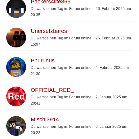
Packers4life866
Du warst einen Tag im Forum online!
26. Februar 2025 um
20:35
Unersetzbares
Du warst einen Tag im Forum online!
26. Februar 2025 um
15:07
Phurunus
Du warst einen Tag im Forum online!
4. Februar 2025 um
21:30
OFFICIAL_RED_
Du warst einen Tag im Forum online!
7. Januar 2025 um
20:41
Mischi3914
Du warst einen Tag im Forum online!
6. Januar 2025 um
20:22