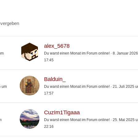
 vergeben
alex_5678
um
Du warst einen Monat im Forum online!
8. Januar 202
17:45
Balduin_
5 um
Du warst einen Monat im Forum online!
21. Juli 2025 
17:57
CuzIm1Tigaaa
m
Du warst einen Monat im Forum online!
25. Mai 2025 
22:16