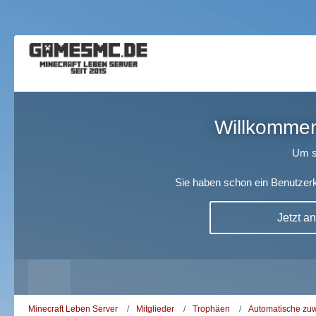
Willkommen!
Um s
Sie haben schon ein Benutzerk
Jetzt a
Minecraft Leben Server
Mitglieder
Trophäen
Automatische zu