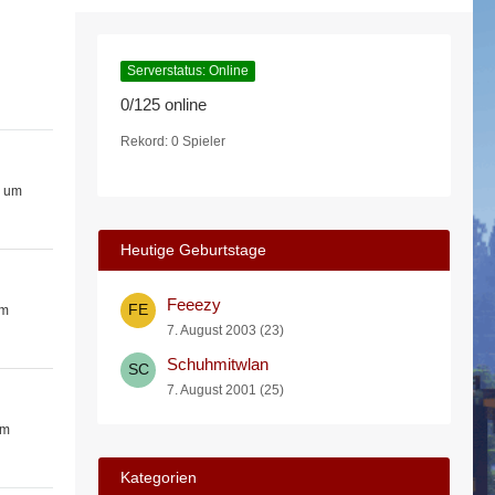
Serverstatus: Online
0/125 online
Rekord: 0 Spieler
6 um
Heutige Geburtstage
Feeezy
um
7. August 2003 (23)
Schuhmitwlan
7. August 2001 (25)
um
Kategorien