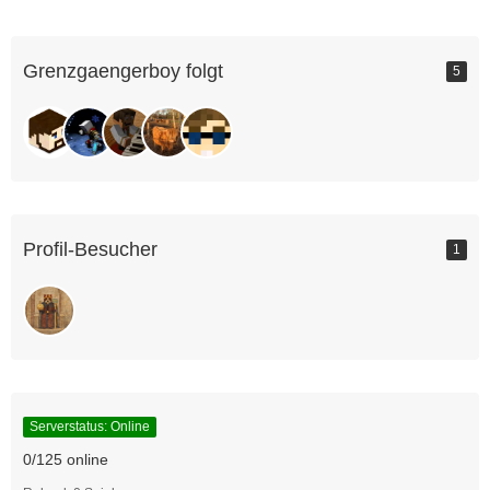
Grenzgaengerboy folgt
5
Profil-Besucher
1
Serverstatus: Online
0/125 online