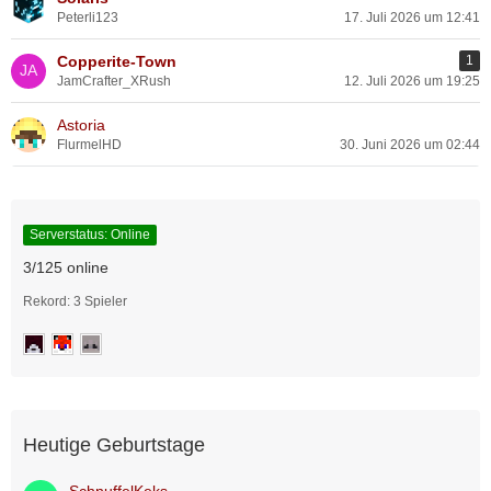
e
Peterli123
17. Juli 2026 um 12:41
Copperite-Town
1
JamCrafter_XRush
12. Juli 2026 um 19:25
Astoria
FlurmelHD
30. Juni 2026 um 02:44
Serverstatus: Online
3/125 online
Rekord: 3 Spieler
Heutige Geburtstage