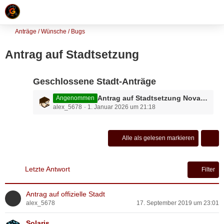
Anträge / Wünsche / Bugs
Antrag auf Stadtsetzung
Geschlossene Stadt-Anträge
L
Antrag auf Stadtsetzung Nova Roma
Angenommen
alex_5678
1. Januar 2026 um 21:18
e
t
z
t
Alle als gelesen markieren
e
B
e
Letzte Antwort
Filter
i
t
Antrag auf offizielle Stadt
r
alex_5678
17. September 2019 um 23:01
ä
g
Solaris