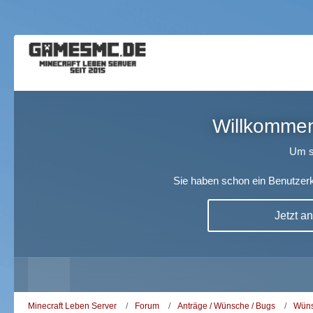
Willkommen!
Um s
Sie haben schon ein Benutzerk
Jetzt a
Minecraft Leben Server
Forum
Anträge / Wünsche / Bugs
Wüns