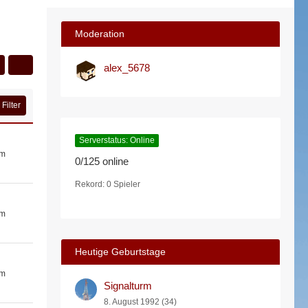
Moderation
alex_5678
Filter
Serverstatus: Online
um
0/125 online
Rekord: 0 Spieler
um
Heutige Geburtstage
um
Signalturm
8. August 1992 (34)