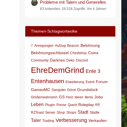
Probleme mit Talern und Generelles
83 Antworten, 28.528 Zugriffe, Vor 4 Jahren
Themen-Schlagwortwolke
Belohnung
7
Anregungen
Aufzug
Beacon
Belohnungsschlüssel
Coins
Chestshop
Darknes
Community
Deko
Discord
EhreDemGrind
Ente 3
Entenhausen
Forum
Erweiterung
Event
GamesMC
Grundstück
Gangster
Grind
GS
Jobs
Größenwahnsinn
Holz
Ideen
Items
Leben
Roleplay
Plugin
Preise
Quest
RP
Stadt
RZToast
Server
Shop
Shops
Städte
Verbesserung
Taler
Verkaufen
Trading