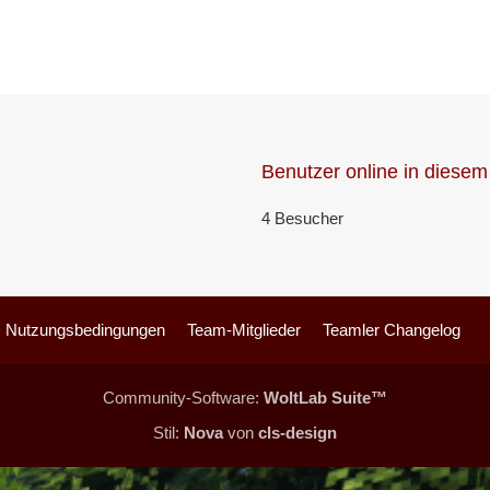
Benutzer online in diese
4 Besucher
Nutzungsbedingungen
Team-Mitglieder
Teamler Changelog
Community-Software:
WoltLab Suite™
Stil:
Nova
von
cls-design