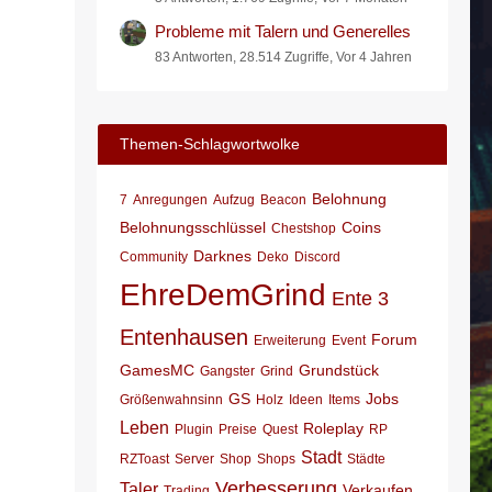
Probleme mit Talern und Generelles
83 Antworten, 28.514 Zugriffe, Vor 4 Jahren
Themen-Schlagwortwolke
Belohnung
7
Anregungen
Aufzug
Beacon
Belohnungsschlüssel
Coins
Chestshop
Darknes
Community
Deko
Discord
EhreDemGrind
Ente 3
Entenhausen
Forum
Erweiterung
Event
GamesMC
Grundstück
Gangster
Grind
GS
Jobs
Größenwahnsinn
Holz
Ideen
Items
Leben
Roleplay
Plugin
Preise
Quest
RP
Stadt
RZToast
Server
Shop
Shops
Städte
Verbesserung
Taler
Verkaufen
Trading