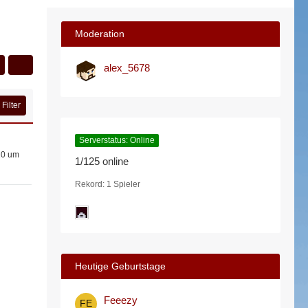
Moderation
alex_5678
Filter
Serverstatus: Online
20 um
1/125 online
Rekord: 1 Spieler
Heutige Geburtstage
Feeezy