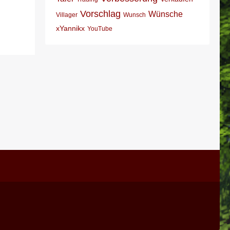
Vorschlag
Wünsche
Villager
Wunsch
xYannikx
YouTube