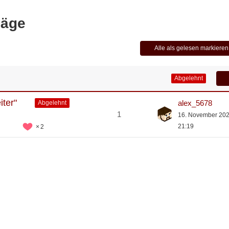
läge
Alle als gelesen markieren
Abgelehnt
iter"
alex_5678
Abgelehnt
1
16. November 20
21:19
2