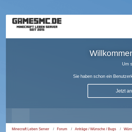
Willkommen!
Um s
Sie haben schon ein Benutzerk
Jetzt a
Minecraft Leben Server
Forum
Anträge / Wünsche / Bugs
Wüns