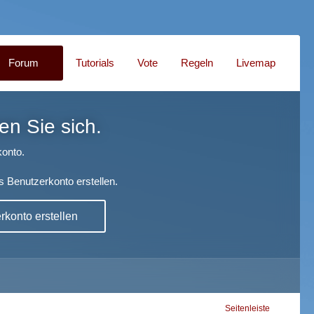
Forum
Tutorials
Vote
Regeln
Livemap
en Sie sich.
onto.
s Benutzerkonto erstellen.
konto erstellen
Seitenleiste