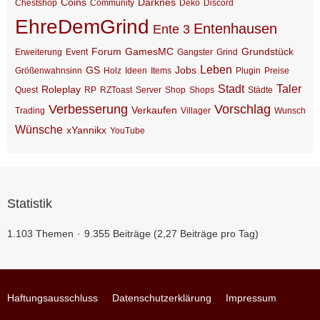
Coins
Darknes
Chestshop
Community
Deko
Discord
EhreDemGrind
Entenhausen
Ente 3
Forum
GamesMC
Grundstück
Erweiterung
Event
Gangster
Grind
Leben
GS
Jobs
Größenwahnsinn
Holz
Ideen
Items
Plugin
Preise
Stadt
Taler
Roleplay
Quest
RP
RZToast
Server
Shop
Shops
Städte
Verbesserung
Vorschlag
Verkaufen
Trading
Villager
Wunsch
Wünsche
xYannikx
YouTube
Statistik
1.103 Themen
9.355 Beiträge (2,27 Beiträge pro Tag)
Haftungsausschluss
Datenschutzerklärung
Impressum