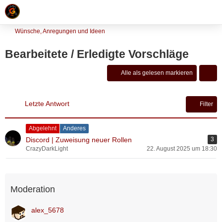
Wünsche, Anregungen und Ideen
Bearbeitete / Erledigte Vorschläge
Alle als gelesen markieren
Letzte Antwort
Filter
Abgelehnt
Anderes
Discord | Zuweisung neuer Rollen
3
CrazyDarkLight
22. August 2025 um 18:30
Moderation
alex_5678