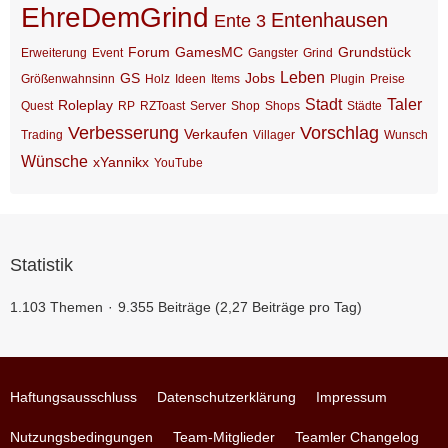
EhreDemGrind
Entenhausen
Ente 3
Forum
GamesMC
Grundstück
Erweiterung
Event
Gangster
Grind
Leben
GS
Jobs
Größenwahnsinn
Holz
Ideen
Items
Plugin
Preise
Stadt
Taler
Roleplay
Quest
RP
RZToast
Server
Shop
Shops
Städte
Verbesserung
Vorschlag
Verkaufen
Trading
Villager
Wunsch
Wünsche
xYannikx
YouTube
Statistik
1.103 Themen
9.355 Beiträge (2,27 Beiträge pro Tag)
Haftungsausschluss
Datenschutzerklärung
Impressum
Nutzungsbedingungen
Team-Mitglieder
Teamler Changelog