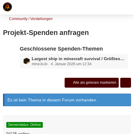
Community / Vorstellungen
Projekt-Spenden anfragen
Geschlossene Spenden-Themen
L
Largest ship in minecraft survival / Größtes Kreuzfahrtschiff der Welt
mineJoJo
4. Januar 2026 um 12:34
e
t
z
t
Alle als gelesen markieren
e
B
Es ist kein Thema in diesem Forum vorhanden.
e
i
t
r
ä
Serverstatus: Online
g
0/125 online