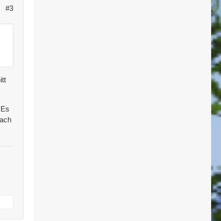
#3
tt
 Es
fach