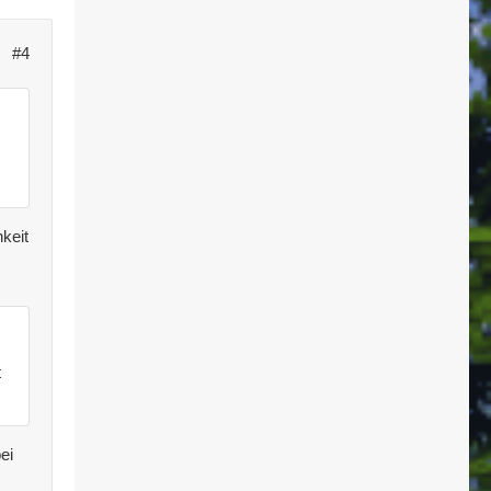
#4
hkeit
t
ei