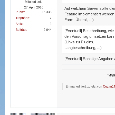
Mitglied seit:
27. April 2016
Auf welchem Server sollte di
Punkte
16.338
Feature implementiert werden
Trophäen
7
Farm, Überall, ...)
Artikel
3
Beiträge
2.044
[Eventuell] Beschreibung, wi
den Vorschlag umsetzen kan
(Links zu Plugins,
Langbeschreibung, ...)
[Eventuell] Sonstige Angaben /
"Wer
Einmal editiert, zuletzt von
CuzIm1T