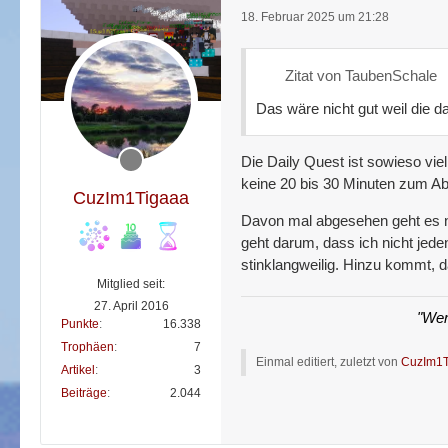
18. Februar 2025 um 21:28
Zitat von TaubenSchale
Das wäre nicht gut weil die d
Die Daily Quest ist sowieso vie
keine 20 bis 30 Minuten zum Abs
CuzIm1Tigaaa
Davon mal abgesehen geht es ni
geht darum, dass ich nicht jede
stinklangweilig. Hinzu kommt, 
Mitglied seit:
27. April 2016
"Wer
Punkte
16.338
Trophäen
7
Einmal editiert, zuletzt von
CuzIm1T
Artikel
3
Beiträge
2.044