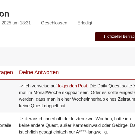
ion
r 2025 um 18:31
Geschlossen
Erledigt
1. offizieller Beitrag
Fragen
Deine Antworten
-> Ich verweise auf
folgenden Post
. Die Daily Quest sollte 
mal im Monat/Woche skippbar sein. Oder es sollte eingestel
werden, dass man in einer Woche/innerhalb eines Zeitrau
keine Quest doppelt hat.
g
-> literarisch innerhalb der letzten zwei Wochen, hatte ich
rteile
keine andere Quest, außer Karmesinwald oder Gebirge. D
ist ehrlich gesagt einfach nur A****-langweilig.