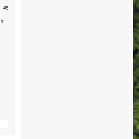
#5
ch