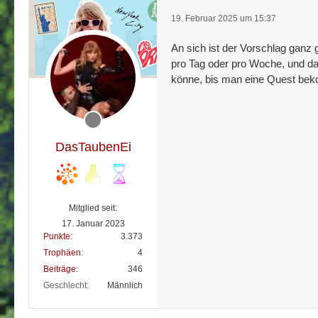
19. Februar 2025 um 15:37
An sich ist der Vorschlag ganz g
pro Tag oder pro Woche, und dan
könne, bis man eine Quest beko
DasTaubenEi
Mitglied seit:
17. Januar 2023
Punkte
3.373
Trophäen
4
Beiträge
346
Geschlecht
Männlich