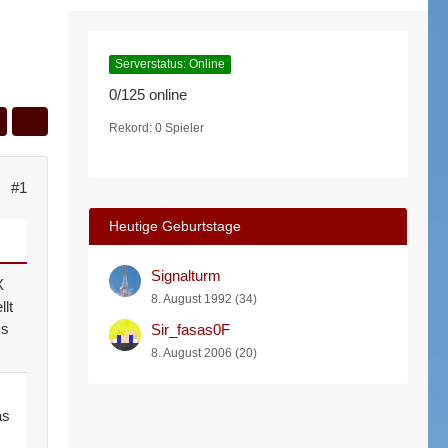
Serverstatus: Online
0/125 online
Rekord: 0 Spieler
#1
Heutige Geburtstage
Signalturm
X
8. August 1992 (34)
lt
ms
Sir_fasas0F
8. August 2006 (20)
as