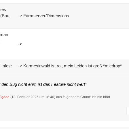
eses
 (Bau,
-> Farmserver/Dimensions
e man
n
->
 Infos:
-> Karmesinwald ist rot, mein Leiden ist groß *micdrop*
 den Bug nicht ehrt, ist das Feature nicht wert"
igaaa
(
18. Februar 2025 um 18:40
) aus folgendem Grund: Ich bin blöd