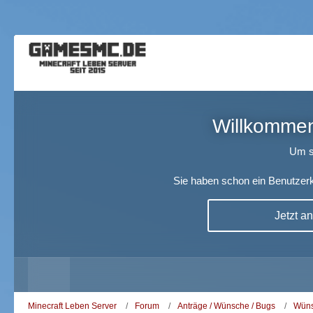
Willkommen!
Um s
Sie haben schon ein Benutzerk
Jetzt a
Minecraft Leben Server
Forum
Anträge / Wünsche / Bugs
Wüns