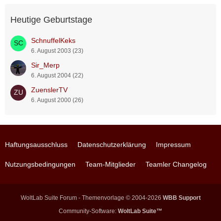
Heutige Geburtstage
SchnuffelKeks
6. August 2003 (23)
Sir_Merp
6. August 2004 (22)
ZuenslerTV
6. August 2000 (26)
Haftungsausschluss
Datenschutzerklärung
Impressum
Nutzungsbedingungen
Team-Mitglieder
Teamler Changelog
WoltLab Suite Forum - Themenvorlage © 2004-2026
WBB Support
Community-Software:
WoltLab Suite™