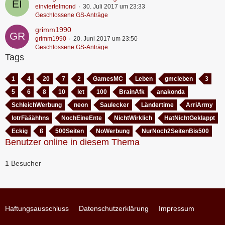
einviertelmond
30. Juli 2017 um 23:33
Geschlossene GS-Anträge
grimm1990
grimm1990
20. Juni 2017 um 23:50
Geschlossene GS-Anträge
Tags
1
4
20
7
2
GamesMC
Leben
gmcleben
3
5
6
8
10
let
100
BrainAfk
anakonda
SchleichWerbung
neon
Saulecker
Ländertime
ArriArmy
lotrFääähhns
NochEineEnte
NichtWirklich
HatNichtGeklappt
Eckig
ß
500Seiten
NoWerbung
NurNoch2SeitenBis500
Benutzer online in diesem Thema
1 Besucher
Haftungsausschluss
Datenschutzerklärung
Impressum