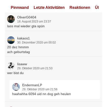
Pinnwand
Letzte Aktivitäten
Reaktionen
Über 
OliverG0404
18. August 2023 um 23:37
lass mal wieder gta spün
kakaos1
30. Dezember 2020 um 00:02
20 dez hmmm
ach geburtstag
lisaww
29. Oktober 2020 um 21:53
wer bist du
EndermanLP
29. Oktober 2020 um 21:56
haahahha 6094 uid nn dog geh heulen