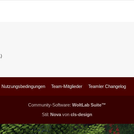
1
)
Nutzungsbedingungen
Team-Mitglieder
Teamler Changelog
Community-Software:
WoltLab Suite™
Stil:
Nova
von
cls-design