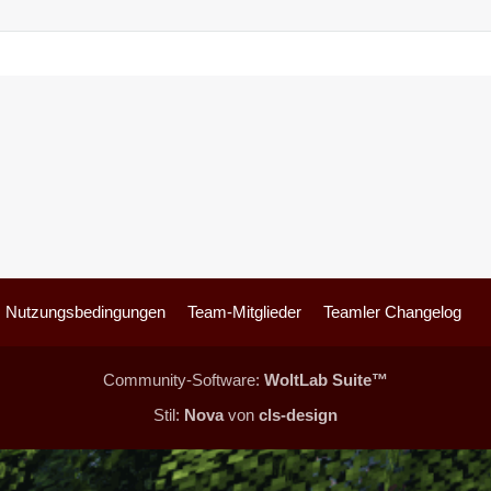
Nutzungsbedingungen
Team-Mitglieder
Teamler Changelog
Community-Software:
WoltLab Suite™
Stil:
Nova
von
cls-design