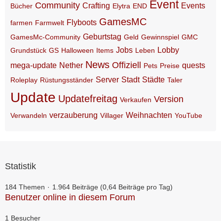
Event
Community
Crafting
Events
Bücher
Elytra
END
GamesMC
Flyboots
farmen
Farmwelt
Geburtstag
GamesMc-Community
Geld
Gewinnspiel
GMC
Jobs
Lobby
Grundstück
GS
Halloween
Items
Leben
News
Offiziell
mega-update
Nether
quests
Pets
Preise
Server
Stadt
Städte
Roleplay
Rüstungsständer
Taler
Update
Updatefreitag
Version
Verkaufen
verzauberung
Weihnachten
Verwandeln
Villager
YouTube
Statistik
184 Themen
1.964 Beiträge (0,64 Beiträge pro Tag)
Benutzer online in diesem Forum
1 Besucher