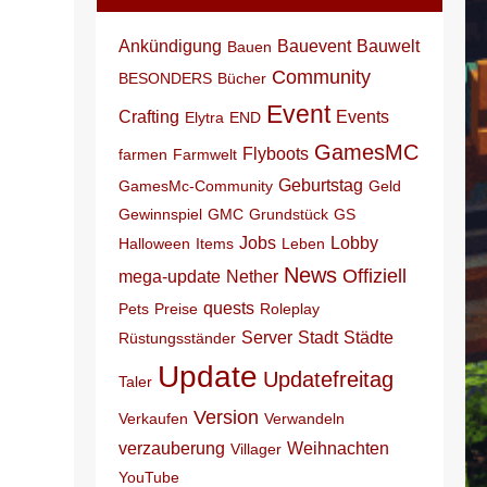
Ankündigung
Bauevent
Bauwelt
Bauen
Community
BESONDERS
Bücher
Event
Crafting
Events
Elytra
END
GamesMC
Flyboots
farmen
Farmwelt
Geburtstag
GamesMc-Community
Geld
Gewinnspiel
GMC
Grundstück
GS
Jobs
Lobby
Halloween
Items
Leben
News
Offiziell
mega-update
Nether
quests
Pets
Preise
Roleplay
Server
Stadt
Städte
Rüstungsständer
Update
Updatefreitag
Taler
Version
Verkaufen
Verwandeln
verzauberung
Weihnachten
Villager
YouTube