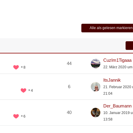
Alle als gelesen markieren
CuzIm1Tigaaa
44
22. März 2020 um
8
ItsJannik
6
21. Februar 2020
4
21:04
Der_Baumann
40
10. Januar 2019 
6
13:58