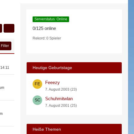
Serverstatus: Online
0/125 online
Rekord: 0 Spieler
Filter
Heutige Geburtstage
 14:11
Feeezy
 um
7. August 2003 (23)
Schuhmitwlan
7. August 2001 (25)
um
Heiße Themen