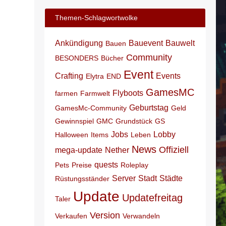
Themen-Schlagwortwolke
Ankündigung
Bauevent
Bauwelt
Bauen
Community
BESONDERS
Bücher
Event
Crafting
Events
Elytra
END
GamesMC
Flyboots
farmen
Farmwelt
Geburtstag
GamesMc-Community
Geld
Gewinnspiel
GMC
Grundstück
GS
Jobs
Lobby
Halloween
Items
Leben
News
Offiziell
mega-update
Nether
quests
Pets
Preise
Roleplay
Server
Stadt
Städte
Rüstungsständer
Update
Updatefreitag
Taler
Version
Verkaufen
Verwandeln