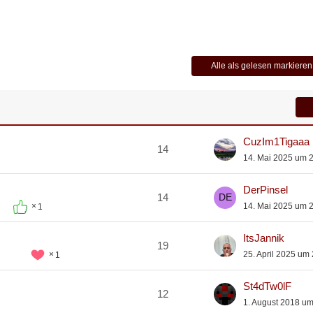
Alle als gelesen markieren
CuzIm1Tigaaa
14
14. Mai 2025 um 
DerPinsel
14
14. Mai 2025 um 
1
ItsJannik
19
25. April 2025 um
1
St4dTw0lF
12
1. August 2018 um