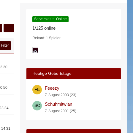
Serverstatus: Online
1/125 online
Rekord: 1 Spieler
Filter
23:30
Heutige Geburtstage
20:50
Feeezy
7. August 2003 (23)
Schuhmitwlan
 23:34
7. August 2001 (25)
 14:31