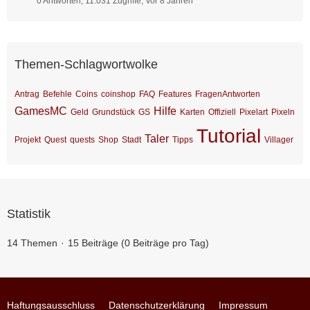
0 Antworten, 11.031 Zugriffe, Vor 8 Jahren
Themen-Schlagwortwolke
Antrag
Befehle
Coins
coinshop
FAQ
Features
FragenAntworten
GamesMC
Hilfe
Geld
Grundstück
GS
Karten
Offiziell
Pixelart
Pixeln
Tutorial
Taler
Projekt
Quest
quests
Shop
Stadt
Tipps
Villager
Statistik
14 Themen
15 Beiträge (0 Beiträge pro Tag)
Haftungsausschluss
Datenschutzerklärung
Impressum