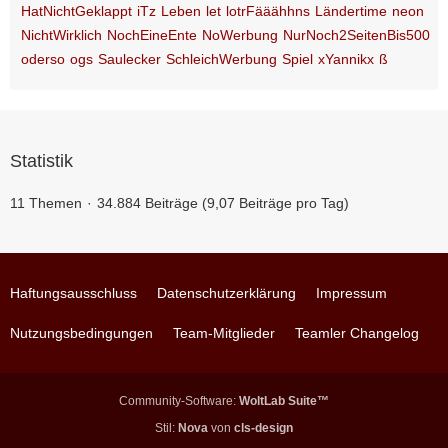
HatNichtGeklappt
iTz
Leben
let
lotrFääähhns
Ländertime
neon
NichtWirklich
NochEineEnte
NoWerbung
NurNoch2SeitenBis500
oderso
ogs
Saulecker
SchleichWerbung
Spiel
xYannikx
ß
Statistik
11 Themen
34.884 Beiträge (9,07 Beiträge pro Tag)
Haftungsausschluss
Datenschutzerklärung
Impressum
Nutzungsbedingungen
Team-Mitglieder
Teamler Changelog
Community-Software:
WoltLab Suite™
Stil:
Nova
von
cls-design