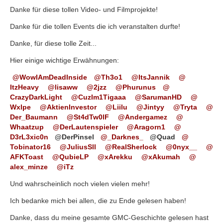
Danke für diese tollen Video- und Filmprojekte!
Danke für die tollen Events die ich veranstalten durfte!
Danke, für diese tolle Zeit...
Hier einige wichtige Erwähnungen:
WowIAmDeadInside
Th3o1
ItsJannik
ItzHeavy
lisaww
2jzz
Phurunus
CrazyDarkLight
CuzIm1Tigaaa
SarumanHD
Wxlpe
AktienInvestor
Liilu
Jintyy
Tryta
Der_Baumann
St4dTw0lF
Andergamez
Whaatzup
DerLautenspieler
Aragorn1
D3rL3xic0n
@DerPinsel
_Darknes_
@Quad
Tobinator16
JuliusSll
RealSherlock
0nyx__
AFKToast
QubieLP
xArekku
xAkumah
alex_minze
iTz
Und wahrscheinlich noch vielen vielen mehr!
Ich bedanke mich bei allen, die zu Ende gelesen haben!
Danke, dass du meine gesamte GMC-Geschichte gelesen hast