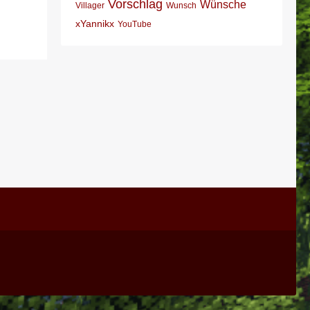
Vorschlag
Wünsche
Villager
Wunsch
xYannikx
YouTube