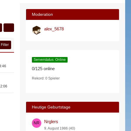
Moderation
alex_5678
Filter
Serverstatus: Online
3:46
0/125 online
Rekord: 0 Spieler
12:06
Heutige Geburtstage
Nrglers
9. August 1986 (40)