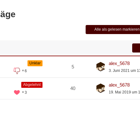
läge
Alle als gelesen markieren
alex_5678
Unklar
5
3. Juni 2021 um 1
6
alex_5678
Abgelehnt
40
19. Mai 2019 um 
3