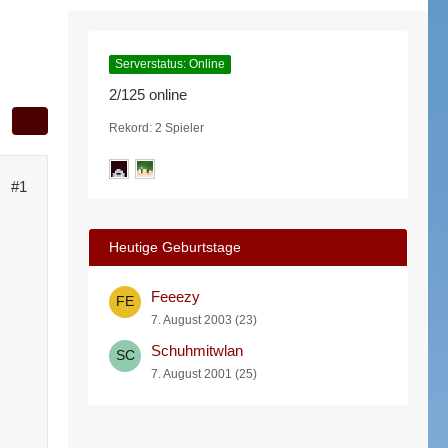
Serverstatus: Online
2/125 online
Rekord: 2 Spieler
#1
Heutige Geburtstage
Feeezy
7. August 2003 (23)
Schuhmitwlan
7. August 2001 (25)