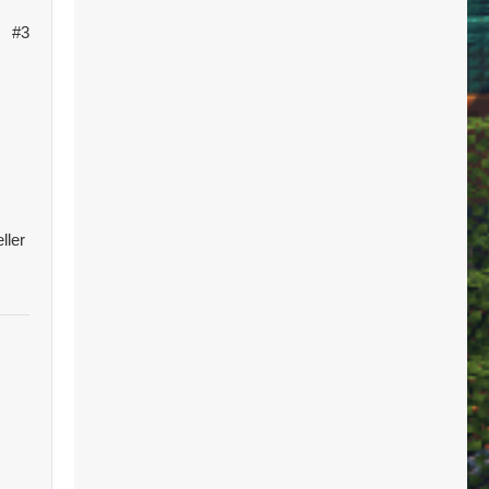
#3
ller