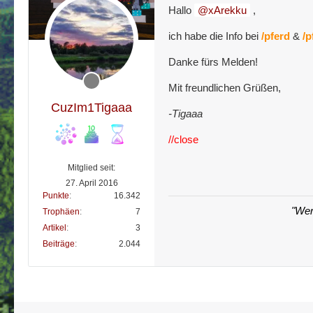
Hallo
xArekku
,
ich habe die Info bei
/pferd
&
/p
Danke fürs Melden!
Mit freundlichen Grüßen,
CuzIm1Tigaaa
-Tigaaa
//close
Mitglied seit:
27. April 2016
Punkte
16.342
"Wer
Trophäen
7
Artikel
3
Beiträge
2.044