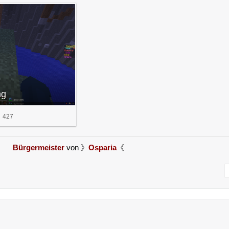
ng
427
Bürgermeister
von 》
Osparia
《