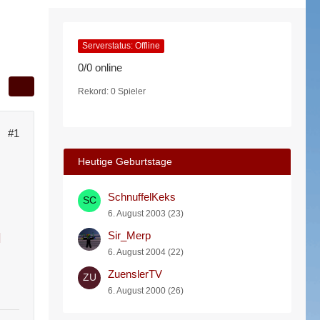
Serverstatus: Offline
0/0 online
Rekord: 0 Spieler
#1
Heutige Geburtstage
SchnuffelKeks
6. August 2003 (23)
Sir_Merp
]
6. August 2004 (22)
ZuenslerTV
6. August 2000 (26)