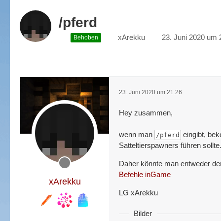
/pferd
xArekku
23. Juni 2020 um 
Behoben
23. Juni 2020 um 21:26
Hey zusammen,
wenn man
eingibt, bek
/pferd
Satteltierspawners führen sollte.
Daher könnte man entweder den
Befehle inGame
xArekku
LG xArekku
Bilder