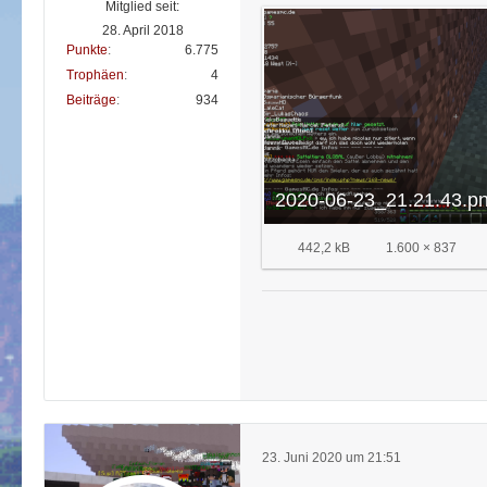
Mitglied seit:
28. April 2018
Punkte
6.775
Trophäen
4
Beiträge
934
2020-06-23_21.21.43.p
442,2 kB
1.600 × 837
23. Juni 2020 um 21:51