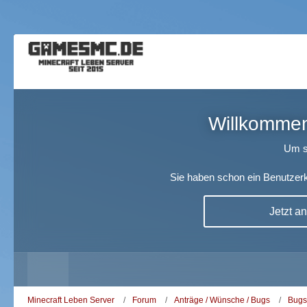
Willkommen!
Um s
Sie haben schon ein Benutzerk
Jetzt a
Minecraft Leben Server
Forum
Anträge / Wünsche / Bugs
Bugs