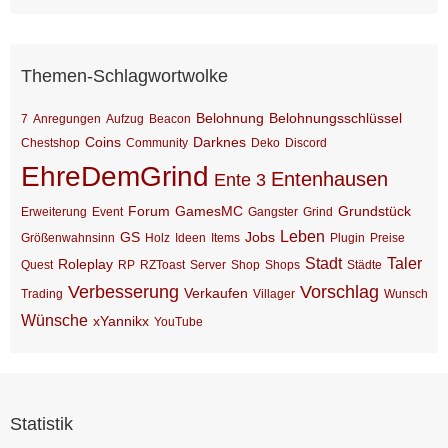
Themen-Schlagwortwolke
Belohnung
Belohnungsschlüssel
7
Anregungen
Aufzug
Beacon
Coins
Darknes
Chestshop
Community
Deko
Discord
EhreDemGrind
Entenhausen
Ente 3
Forum
GamesMC
Grundstück
Erweiterung
Event
Gangster
Grind
Leben
GS
Jobs
Größenwahnsinn
Holz
Ideen
Items
Plugin
Preise
Stadt
Taler
Roleplay
Quest
RP
RZToast
Server
Shop
Shops
Städte
Verbesserung
Vorschlag
Verkaufen
Trading
Villager
Wunsch
Wünsche
xYannikx
YouTube
Statistik