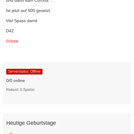
und dann kam Corona ....
Ist jetzt auf 500 gesetzt.
Viel Spass damit
D42
//close
Serverstatus: Offline
0/0 online
Rekord: 0 Spieler
Heutige Geburtstage