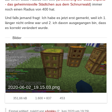
- das geheimnisvolle Städtchen aus dem Schnurrwald
) immer
noch einen Radius von 400 hat.
Und falls jemand fragt: Ich habe es jetzt erst gemerkt, weil ich 1.
länger nicht online war und 2. ich davon ausgegangen bin, dass
es korrekt verändert wurde.
Bilder
2020-06-02_19.15.03.png
351,66 kB
1.600 × 837
453
Einmal editiert, zuletzt von
xArekku
(
2. Juni 2020 um 19:29
)