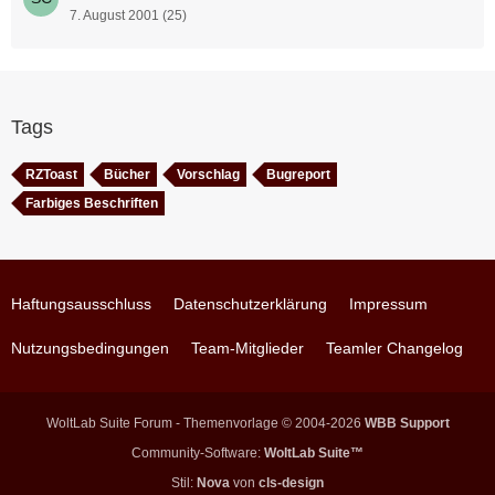
7. August 2001 (25)
Tags
RZToast
Bücher
Vorschlag
Bugreport
Farbiges Beschriften
Haftungsausschluss
Datenschutzerklärung
Impressum
Nutzungsbedingungen
Team-Mitglieder
Teamler Changelog
WoltLab Suite Forum - Themenvorlage © 2004-2026
WBB Support
Community-Software:
WoltLab Suite™
Stil:
Nova
von
cls-design