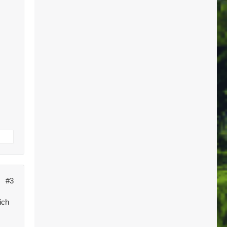
#3
ich