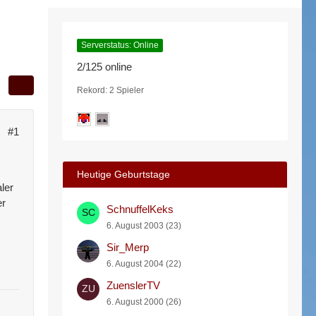
Serverstatus: Online
2/125 online
Rekord: 2 Spieler
#1
Heutige Geburtstage
ler
er
SchnuffelKeks
6. August 2003 (23)
Sir_Merp
6. August 2004 (22)
ZuenslerTV
6. August 2000 (26)