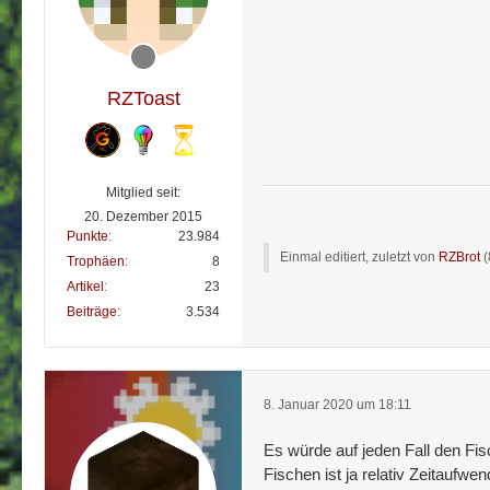
RZToast
Mitglied seit:
20. Dezember 2015
Punkte
23.984
Einmal editiert, zuletzt von
RZBrot
(
Trophäen
8
Artikel
23
Beiträge
3.534
8. Januar 2020 um 18:11
Es würde auf jeden Fall den Fisc
Fischen ist ja relativ Zeitaufwe