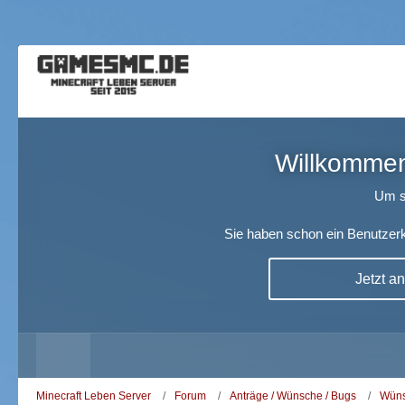
Willkommen!
Um s
Sie haben schon ein Benutzerk
Jetzt a
Minecraft Leben Server
Forum
Anträge / Wünsche / Bugs
Wüns