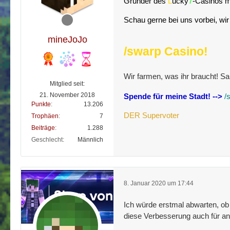
Gründer des
L
ucky
7
-Casinos m
Schau gerne bei uns vorbei, wi
mineJoJo
/swarp Casino!
Wir farmen, was ihr braucht! S
Mitglied seit:
21. November 2018
Spende für meine Stadt!
-->
/
Punkte
13.206
DER Supervoter
Trophäen
7
Beiträge
1.288
Geschlecht
Männlich
8. Januar 2020 um 17:44
Ich würde erstmal abwarten, ob
diese Verbesserung auch für an