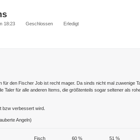
ms
m 18:23
Geschlossen
Erledigt
rn für den Fischer Job ist recht mager. Da sinds nicht mal zuwenige Ta
e Taler für alle anderen Items, die größtenteils sogar seltener als roh
 bzw verbessert wird.
zauberte Angeln)
Fisch
60 %
51 %