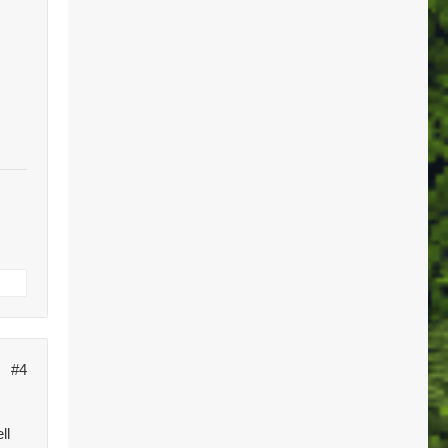
#4
ll